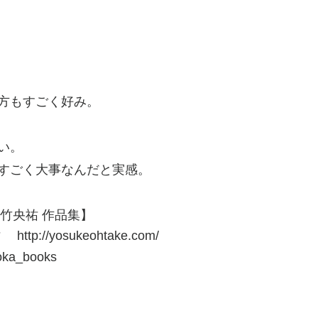
方もすごく好み。
い。
すごく大事なんだと実感。
ut 大竹央祐 作品集】
p://yosukeohtake.com/
a_books