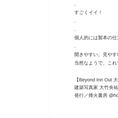
.
すごくイイ！
.
.
個人的には製本の仕
.
開きやすい。見やす
当然なようで、これ
【Beyond Inn O
建築写真家 大竹央祐 　htt
発行／烽火書房 @hok